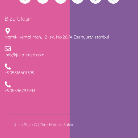
Bize Ulaşın
Namık Kemal Mah, 121.sk, No:26/A Esenyurt/İstanbul
info@julia-style.com
+905316607399
+905396793933
Julia Style © | Tüm Hakları Saklıdır.