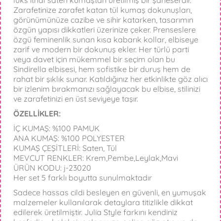
lüks ithal saten kumaştan üretilmiş bir şaheserdir.
Zarafetinize zarafet katan tül kumaş dokunuşları,
görünümünüze cazibe ve sihir katarken, tasarımın
özgün yapısı dikkatleri üzerinize çeker. Prenseslere
özgü feminenlik sunan kısa kabarık kollar, elbiseye
zarif ve modern bir dokunuş ekler. Her türlü parti
veya davet için mükemmel bir seçim olan bu
Sindirella elbisesi, hem sofistike bir duruş hem de
rahat bir şıklık sunar. Katıldığınız her etkinlikte göz alıcı
bir izlenim bırakmanızı sağlayacak bu elbise, stilinizi
ve zarafetinizi en üst seviyeye taşır.
ÖZELLİKLER:
İÇ KUMAŞ: %100 PAMUK
ANA KUMAŞ: %100 POLYESTER
KUMAŞ ÇEŞİTLERİ: Saten, Tül
MEVCUT RENKLER: Krem,Pembe,Leylak,Mavi
ÜRÜN KODU: j-23020
Her set 5 farklı boyutta sunulmaktadır
Sadece hassas cildi besleyen en güvenli, en yumuşak
malzemeler kullanılarak detaylara titizlikle dikkat
edilerek üretilmiştir. Julia Style farkını kendiniz