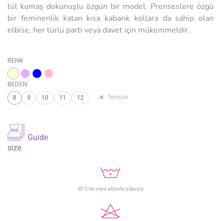
tül kumaş dokunuşlu özgün bir model. Prenseslere özgü
bir feminenlik katan kısa kabarık kollara da sahip olan
elbise, her türlü parti veya davet için mükemmeldir.
RENK
BEDEN
Temizle
8
9
10
11
12
Guide
size
30°C'de veya altında yıkayın