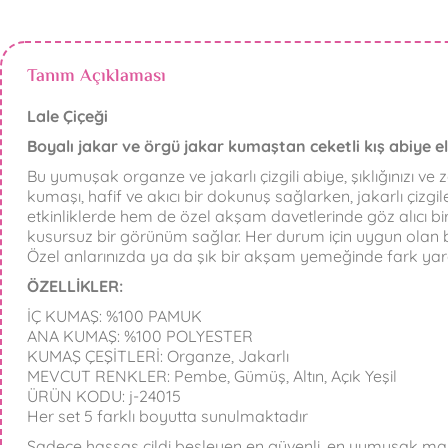
Tanım Açıklaması
Lale Çiçeği
Boyalı jakar ve örgü jakar kumaştan ceketli kış abiye el
Bu yumuşak organze ve jakarlı çizgili abiye, şıklığınızı v
kumaşı, hafif ve akıcı bir dokunuş sağlarken, jakarlı çizg
etkinliklerde hem de özel akşam davetlerinde göz alıcı bir et
kusursuz bir görünüm sağlar. Her durum için uygun olan bu a
Özel anlarınızda ya da şık bir akşam yemeğinde fark yaratm
ÖZELLİKLER:
İÇ KUMAŞ: %100 PAMUK
ANA KUMAŞ: %100 POLYESTER
KUMAŞ ÇEŞİTLERİ: Organze, Jakarlı
MEVCUT RENKLER: Pembe, Gümüş, Altın, Açık Yeşil
ÜRÜN KODU: j-24015
Her set 5 farklı boyutta sunulmaktadır
Sadece hassas cildi besleyen en güvenli, en yumuşak malzeme