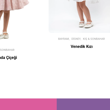
BAYRAM
DISNEY
KIŞ & SONBAHAR
Venedik Kızı
& SONBAHAR
da Çiçeği