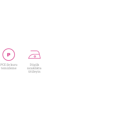
PCE ile kuru
Düşük
temizleme
sıcaklıkta
ütüleyin