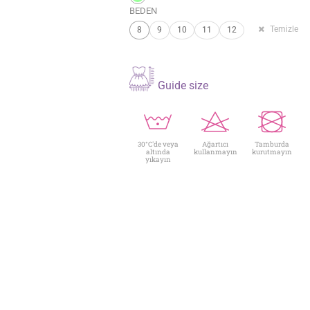
BEDEN
Temizle
8
9
10
11
12
Guide size
30°C'de veya
Ağartıcı
Tamburda
altında
kullanmayın
kurutmayın
yıkayın