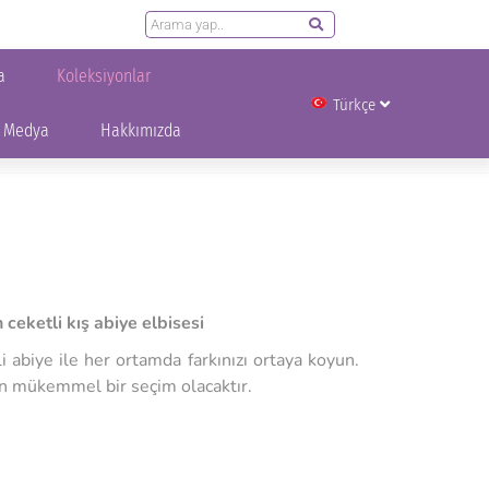
English
Koleksiyonlar
Heber & Medya
Hakkımızda
й
Русский
a
Koleksiyonlar
Türkçe
العربية
 Medya
Hakkımızda
ceketli kış abiye elbisesi
i abiye ile her ortamda farkınızı ortaya koyun.
in mükemmel bir seçim olacaktır.