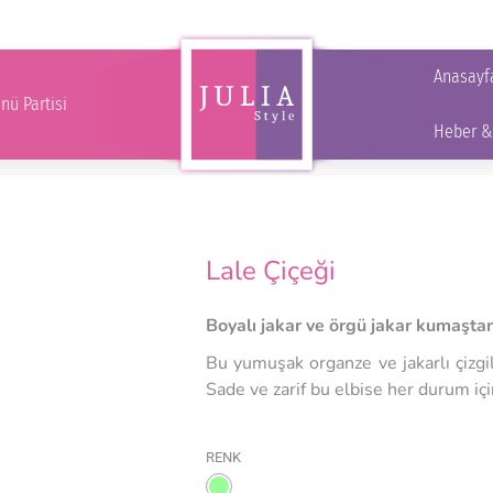
Anasayfa
Русски
um Günü Partisi
Anasayf
Türkçe
العربية
ü Partisi
Heber &
Lale Çiçeği
Boyalı jakar ve örgü jakar kumaştan 
Bu yumuşak organze ve jakarlı çizgil
Sade ve zarif bu elbise her durum iç
RENK