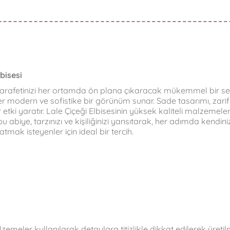
bisesi
e zarafetinizi her ortamda ön plana çıkaracak mükemmel bir seç
iler modern ve sofistike bir görünüm sunar. Sade tasarımı, zari
ki yaratır. Lale Çiçeği Elbisesinin yüksek kaliteli malzemeleri v
biye, tarzınızı ve kişiliğinizi yansıtarak, her adımda kendinizi
ak isteyenler için ideal bir tercih.
ler kullanılarak detaylara titizlikle dikkat edilerek üretilmiş