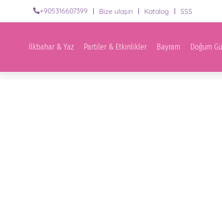
|
|
|
+905316607399
Bize ulaşın
Katalog
SSS
İlkbahar & Yaz
Partiler & Etkinlikler
Bayram
Doğ
İlkbahar & Yaz
Partiler & Etkinlikler
Bayram
Doğum Gün