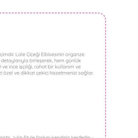
imdir. Lale Çiçeği Elbisesinin organze
f detaylarıyla birleşerek, hem günlük
e ince işçiliği, rahat bir kullanım ve
 özel ve dikkat çekici hissetmenizi sağlar.
tir. Julia Style farkını kendiniz keşfedin –