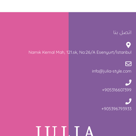
اتصل بنا
Namık Kemal Mah, 121.sk, No:26/A Esenyurt/İstanbul
info@julia-style.com
+905316607399
+905396793933