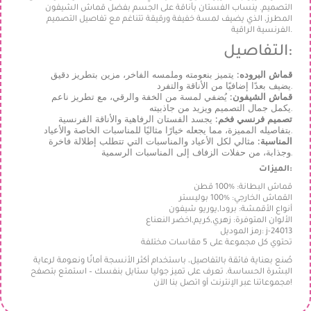
التصميم. ينساب الفستان بأناقة على الجسم بفضل قماش الشيفون
المطرز، الذي يضيف لمسة خفيفة ورقيقة تتناغم مع تفاصيل التصميم
الفرنسية الراقية.
التفاصيل:
قماش البروده:
يتميز بنعومته وملمسه الفاخر، مزين بتطريز دقيق
يضيف بعدًا إضافيًا من الأناقة والتفرد.
قماش الشيفون:
يُضفي لمسة من الخفة والرقي، مع تطريز ناعم
يكمل جمال التصميم ويزيد من جاذبيته.
تصميم فرنسي فخم:
يجسد الفستان الرفاهية والأناقة الفرنسية
بتفاصيله المميزة، مما يجعله خيارًا مثاليًا للمناسبات الخاصة والأعياد.
المناسبة:
مثالي لكل الأعياد والمناسبات التي تتطلب إطلالة فاخرة
وجذابة، من حفلات الزفاف إلى المناسبات الرسمية.
الميزات:
قماش البطانة: %100 قطن
القماش الخارجي: %100 بوليستر
أنواع الأقمشة: برودا,يوريو شيفون
الألوان المتوفرة: زهري,كريم,اخضر النعناع
رمز الموديل: j-24013
تحتوي كل مجموعة على 5 مقاسات مختلفة
صُنع بعناية فائقة بالتفاصيل، باستخدام أكثر الأنسجة أمانًا ونعومة لرعاية
البشرة الحساسة. تعرف على تميز جوليا ستايل بنفسك – استمتع بتصفح
مجموعاتنا عبر الإنترنت أو اتصل بنا الآن!