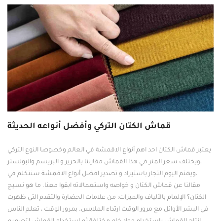
قماش الكتان التركي وأفضل أنواعه الحديثة
يعتبر قماش الكتان احد اهم أنواع الاقمشة في العالم وخصوصا النوع التركي
،ويختلف سعر المتر في هذا القماش مقارنتا بالحرير و البريسم والبولستر
،ويهتم اليوم التجار باستيراد و تصدير افضل أنواع الاقمشة سنتكلم في
مقالنا عن قماش الكتان و خواصه واستعمالاته ابقوا معنا. ما هو نسيج
الكتان؟ الإلمام بالألياف والميزات: من علامات الحضارة والتقدم التي ظهرت
في البشر الأوائل مع مرور الوقت ارتداء الملابس. بمرور الوقت ، تعلم الناس