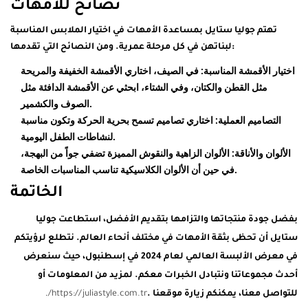
نصائح للأمهات
تهتم جوليا ستايل بمساعدة الأمهات في اختيار الملابس المناسبة
لبناتهن في كل مرحلة عمرية. ومن النصائح التي تقدمها:
اختيار الأقمشة المناسبة: في الصيف، اختاري الأقمشة الخفيفة والمريحة
مثل القطن والكتان، وفي الشتاء، ابحثي عن الأقمشة الدافئة مثل
الصوف والكشمير.
التصاميم العملية: اختاري تصاميم تسمح بحرية الحركة وتكون مناسبة
لنشاطات الطفل اليومية.
الألوان والأناقة: الألوان الزاهية والنقوش المميزة تضفي جواً من البهجة،
في حين أن الألوان الكلاسيكية تناسب المناسبات الخاصة.
الخاتمة
بفضل جودة منتجاتها والتزامها بتقديم الأفضل، استطاعت جوليا
ستايل أن تحظى بثقة الأمهات في مختلف أنحاء العالم. نتطلع لرؤيتكم
في معرض الألبسة العالمي لعام 2024 في إسطنبول، حيث سنعرض
أحدث مجموعاتنا ونتبادل الخبرات معكم. لمزيد من المعلومات أو
للتواصل معنا، يمكنكم زيارة موقعنا .
https://juliastyle.com.tr/
.