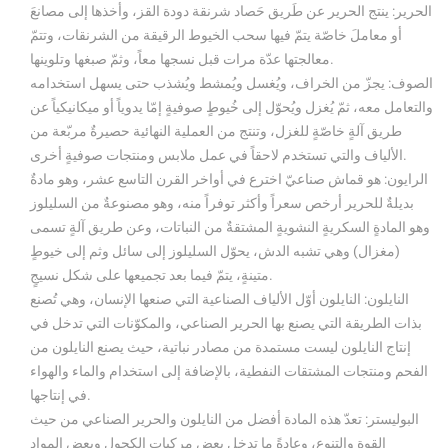
الحرير: ينتج الحرير عن طَريق حَصاد شرنقة دودة القز، وأخذها إلى مصانعَ
أو معاملَ خاصّة يتمّ فيها سحب الخيوط الرقيقة من الشرنقات، وتتمّ
معالجتها عدّة مرات قبل نسجها معاً، وثمّ صبغها وتلوينها.
الصوف: يجزّ من الخراف، ويُغسل ويُمشط ويُشذب حتى يسهل استخدامه
والتعامل معه، ثمّ يُغزل ويُحوّل إلى خُيوطٍ صوفيةٍ إمّا يدوياً أو ميكانيكياً عن
طريق آلةٍ خاصّةٍ للغزل، وتنتج من العملية النهائية حصيرةٌ مربّعة من
الألياف والتي تستخدم لاحقاً في عمل ملابس ومنتجات صوفيةٍ أخرى.
الرايون: هو قماش صناعيّ اخترع في أواخر القرن التاسع عشر، وهو مادةٌ
بديلةٌ للحرير أرخص سعراً وأكثر توفراً منه، وهو مصنوعةٌ من السليلوز
وهو المادةٍ السكريةٍ النشويةٍ المشتقةٌ من النباتات، وعن طريق آلةٍ تسمى
(مغزال) وهي تشبه الدش، يحوّل السليلوز إلى سائل وثم إلى خيوطٍ
متينةٍ، يتمّ فيما بعد تجميعها على شكل نسيجٍ.
النايلون: النايلون أوّل الألياف الصناعية التي صنعها الإنسان، وهي تُصنع
بذات الطريقة التي يصنع بها الحرير الصناعي، والمكوّنات التي تدخل في
إنتاج النايلون ليست مستمدة من مصادر نباتية، حيث يصنع النايلون من
الفحم ومنتجات المشتقات النفطية، بالإضافة إلى استخدام والماء والهواء
في إنتاجها.
البوليستر: تعدّ هذه المادة أفضل من النايلون والحرير الصناعي من حيث
القوة والتنوع، وعادةً ما تدخل بعض مركبات الكحول وبعض المواد