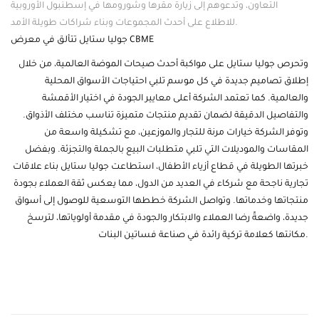
التعاون، وتدعوهم إلى زيارة مقرها وشورومها في إسطنبول الأوروبية
للاطلاع على أحدث المجموعات وبناء شراكات طويلة الأمد.
جوليا ستايل تتألق في معرض CBME
وتحرص
جوليا ستايل
على مواكبة أحدث صيحات الموضة العالمية، من خلال
إطلاق تصاميم جديدة في كل موسم تلبي احتياجات الأسواق المحلية
والعالمية. كما تعتمد الشركة أعلى معايير الجودة في اختيار الأقمشة
والتفاصيل الدقيقة لضمان تقديم منتجات متميزة تناسب مختلف الأذواق.
وتوفر الشركة خيارات مرنة للتجار والموزعين، مع تشكيلة واسعة من
المقاسات والموديلات التي تلبي متطلبات البيع بالجملة والتجزئة. وبفضل
خبرتها الطويلة في قطاع أزياء الأطفال، استطاعت جوليا ستايل بناء علاقات
تجارية ناجحة مع شركاء في العديد من الدول، مما يعكس ثقة العملاء بجودة
منتجاتها وخدماتها. وتواصل الشركة خططها التوسعية للوصول إلى أسواق
جديدة، واضعةً رضا العملاء والابتكار والجودة في مقدمة أولوياتها، لترسخ
مكانتها كعلامة تركية رائدة في صناعة فساتين البنات.
جوليا ستايل تتألق في معرض CBME إسطنبول 2025–2026 بحضور دولي
وتميز استثنائي