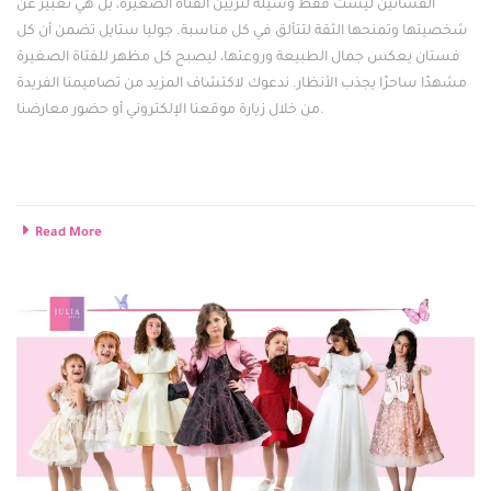
الفساتين ليست فقط وسيلة لتزيين الفتاة الصغيرة، بل هي تعبير عن
شخصيتها وتمنحها الثقة لتتألق في كل مناسبة. جوليا ستايل تضمن أن كل
فستان يعكس جمال الطبيعة وروعتها، ليصبح كل مظهر للفتاة الصغيرة
مشهدًا ساحرًا يجذب الأنظار. ندعوك لاكتشاف المزيد من تصاميمنا الفريدة
من خلال زيارة موقعنا الإلكتروني أو حضور معارضنا.
فساتين البناتفساتين البناتفساتين البناتفساتين البنات
Read More