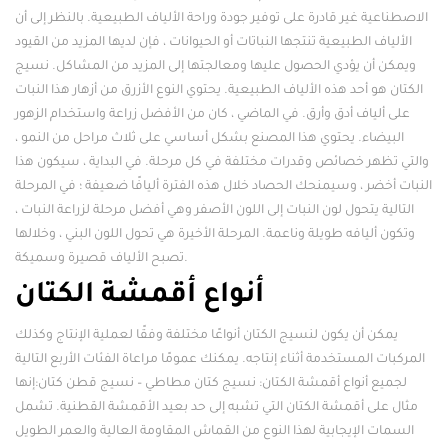
الاصطناعية غير قادرة على توفير جودة وراحة الألياف الطبيعية. بالنظر إلى أن
الألياف الطبيعية تنتجها النباتات أو الحيوانات ، فإن لديها المزيد من القيود
ويمكن أن يؤدي الحصول عليها ومعالجتها إلى المزيد من المشاكل. نسيج
الكتان هو أحد هذه الألياف الطبيعية. يحتوي النوع الأزرق من أزهار هذا النبات
على ألياف أدق وأرق. في الماضي ، كان من الأفضل زراعة واستخدام الزهور
البيضاء. يحتوي هذا المصنع بشكل أساسي على ثلاث مراحل من النمو ،
والتي تظهر خصائص وقدرات مختلفة في كل مرحلة. في البداية ، سيكون هذا
النبات أخضر ، وسيمنحك الحصاد خلال هذه الفترة أليافًا ضعيفة ؛ في المرحلة
التالية يتحول لون النبات إلى اللون الأصفر وهي أفضل مرحلة لزراعة النبات ،
وتكون أليافه طويلة وناعمة. المرحلة الأخيرة هي تحول اللون البني ، وخلالها
تصبح الألياف قصيرة وسميكة.
أنواع أقمشة الكتان
يمكن أن يكون لنسيج الكتان أنواعًا مختلفة وفقًا لعملية الإنتاج وكذلك
المركبات المستخدمة أثناء إنتاجه. يمكنك عمومًا مراعاة الفئات الأربع التالية
لجميع أنواع أقمشة الكتان: نسيج كتان مطاطي – نسيج قطن كتان:إنها
مثال على أقمشة الكتان التي تشبه إلى حد بعيد الأقمشة القطنية. تشمل
السمات الإيجابية لهذا النوع من القماش المقاومة العالية والعمر الطويل