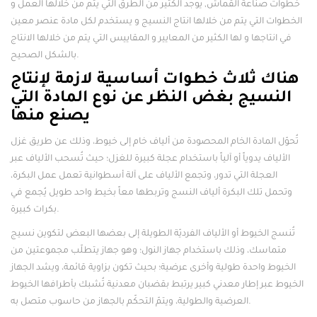
خطوات صناعة القماش, يوجد الكثير من الطرق التي يتم من خلالها العمل و
الخطوات التي يتم من خلالها انتاج النسيج و يستخدم لكل مادة عنصر معين
في انتاجها و لها الكثير من المعايير و المقاييس التي يتم من خلالها الانتاج
بالشكل الصحيح.
هناك ثلاث خطوات أساسية لازمة لإنتاج
النسيج بغض النظر عن نوع المادة التي
يصنع منها
تُحوّل المادة الخام المحصودة من ألياف خام إلى خيوط، وذلك عن طريق غزل
الألياف يدوياً أو آلياً باستخدام عجلة كبيرة للغزل؛ حيث تُسحب الألياف عبر
العجلة التي تدور، وتجمع الألياف على آلة أسطوانية تعمل عمل البكرة،
وتحمل تلك البكرة ألياف النسج وتربطها معاً بخيط واحد طويل يُجمع في
بكرات كبيرة.
تُنسج الخيوط أو الألياف الفرديّة الطويلة إلى بعضها البعض لتكوين نسيج
متماسك، وذلك باستخدام جهاز النول؛ وهو جهاز يتطلّب مجموعتين من
الخيوط واحدة طولية وأخرى عرضية؛ بحيث تكون بزاوية قائمة، ويشد الجهاز
الخيوط عبر إطار معدني كبير يرتبط بقضبان معدنية تُشبك بأطرافها الخيوط
العرضية والطولية، ويتمّ التحكّم بالجهاز من حاسوب متصل به.