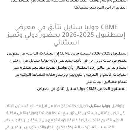
التصميم والإنتاج يواكب أحدث صيحات الموضة العالمية، مع الحفاظ على
الطابع الراقي الذي يميز منتجاتها.
جوليا ستايل تتألق في معرض CBME
جوليا ستايل تتألق في معرض CBME
إسطنبول 2025–2026 بحضور دولي وتميز
استثنائي
إن المشاركة الناجحة في معرض CBME إ
سطنبول
2025–2026 ليست مجرد
حضور في حدث دولي، بل هي تأكيد جديد على رؤية جوليا ستايل في أن تكون
اسمًا رائدًا في عالم أزياء الأطفال، وأن تواصل تقديم تصاميم مبتكرة تلبي
احتياجات الأسواق العربية والأوروبية، وترسخ مكانة الصناعة التركية في
قطاع
فساتين
البنات على
المستوى العالمي.
جوليا ستايل تتألق في معرض CBME
جوليا ستايل تتألق في معرض CBME
وتواصل
جوليا ستايل
تعزيز مكانتها كواحدة من أبرز مصانع فساتين البنات
في تركيا، وتعمل باستمرار على توسيع شبكة وكلائها وموزعيها في مختلف
الدول، لتقديم منتجات تركية عالية الجودة تجمع بين الأناقة والراحة والسعر
المناسب. كما ترحب الشركة بجميع التجار والمستوردين الراغبين في