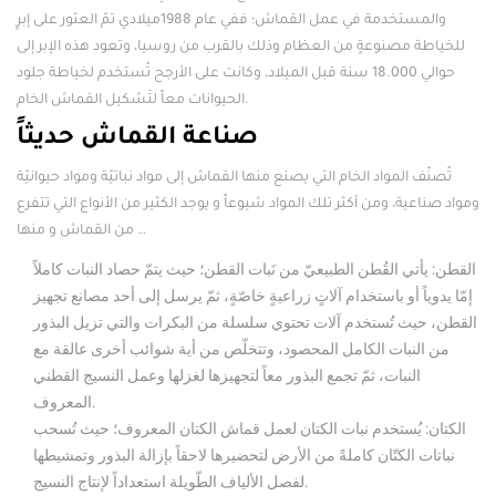
والمستخدمة في عمل القماش؛ ففي عام 1988ميلادي تمّ العثور على إبرٍ
للخياطة مصنوعةٍ من العظام وذلك بالقرب من روسيا، وتعود هذه الإبر إلى
حوالي 18.000 سنة قبل الميلاد، وكانت على الأرجح تُستخدم لخياطة جلود
الحيوانات معاً لتَشكيل القماش الخام.
صناعة القماش حديثاً
تُصنّف المواد الخام التي يصنع منها القماش إلى مواد نباتيّة ومواد حيوانيّة
ومواد صناعية، ومن أكثر تلك المواد شيوعاً و يوجد الكثير من الأنواع التي تتفرع
من القماش و منها …
القطن: يأتي القُطن الطبيعيّ من نَبات القطن؛ حيث يتمّ حصاد النبات كاملاً
إمّا يدوياً أو باستخدام آلاتٍ زراعيةٍ خاصّةٍ، ثمّ يرسل إلى أحد مصانع تجهيز
القطن، حيث تُستخدم آلات تحتوي سلسلة من البكرات والتي تزيل البذور
من النبات الكامل المحصود، وتتخلّص من أية شوائب أخرى عالقة مع
النبات، ثمّ تجمع البذور معاً لتجهيزها لغزلها وعمل النسيج القطني
المعروف.
الكتان: يُستخدم نبات الكتان لعمل قماش الكتان المعروف؛ حيث تُسحب
نباتات الكتّان كاملةً من الأرض لتحضيرها لاحقاً بإزالة البذور وتمشيطها
لفصل الألياف الطّويلة استعداداً لإنتاج النسيج.