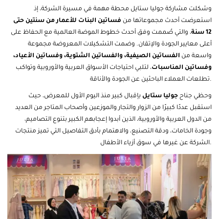
وشكلت مشاركة جوليا ستايل محطة مهمة في مسيرة الشركة، إذ
استعرضت أحدث مجموعاتها من
فساتين البنات للأعمار من سنتين حتى
12 سنة
، والتي صُممت وفق أحدث خطوط الموضة العالمية مع الحفاظ على
أعلى معايير الجودة والإتقان. وضمت التشكيلات المعروضة مجموعة
واسعة من
الفساتين الصيفية، والفساتين الشتوية، وفساتين
الأعياد
،
وفساتين المناسبات
، لتلبي احتياجات الأسواق العربية والأوروبية وتواكب
تطلعات العملاء الباحثين عن الجودة والأناقة.
وحظي جناح
جوليا ستايل
بإقبال كبير منذ اليوم الأول للمعرض، حيث
استقبل عددًا كبيرًا من الزوار والتجار والموزعين وأصحاب المتاجر من العديد
من الدول العربية والأوروبية، الذين أبدوا إعجابهم الكبير بتنوع التصاميم،
وجودة الخامات، ودقة التصنيع، والاهتمام بأدق التفاصيل التي تميز منتجات
الشركة عن غيرها في سوق أزياء الأطفال.