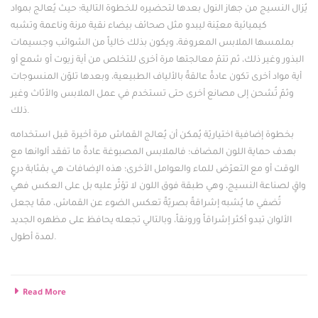
يُزال النسيج من جهاز النول بعدها لتحضيره للخطوة التالية؛ حيث يُعالج بمواد
كيميائية معيّنة ليبدو مثل صحائف بيضاء نقية مرنة وناعمة وتشبه
بملمسها الملابس المعروفة، ويكون بذلك خالياً من الشوائب وجسيمات
البذور وغير ذلك، ثم تتمّ معالجتها مرة أخرى للتخلص من أية زيوت أو شمع أو
أية مواد أخرى تكون عادةً عالقةً بالألياف الطبيعية، وبعدها تلوّن المنسوجات
وثمّ تُشحن إلى مصانع أخرى حتى تستخدم في عمل الملابس والأثاث وغير
ذلك.
بخطوة إضافية اختياريّة يُمكن أن يُعالج القماش مرة أخيرة قبل استخدامه
بهدف حماية اللون المضاف؛ فالملابس المصبوغة عادةً ما تفقد ألوانها مع
الوقت أو مع التعرّض للماء والعوامل الأخرى؛ هذه الإضافات هي بمَثابة درعٍ
واقٍ لصناعة النسيج، وهي طبقة فوق اللون لا تؤثّر عليه بل على العكس فهي
تُضفي ما يُشبه إشراقةً بصريّةً تعكس الضوء عن القماش، ممّا يجعل
الألوان تبدو أكثر إشراقاً ورونقاً، وبالتالي تجعله يحافظ على مظهره الجديد
لمدة أطول.
Read More