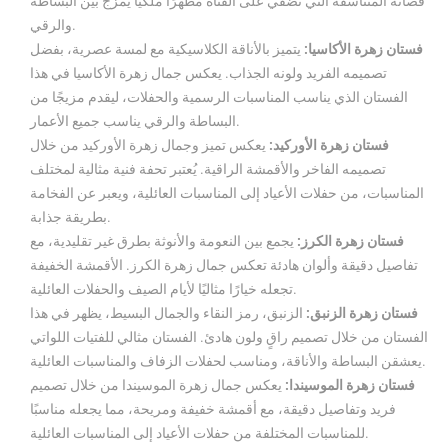
قصاته المتناسقة التي تضفي على الفتاة مظهرًا ملكيًا يمزج بين البساطة
والرقي.
فستان زهرة الأكاسيا
:
يتميز بالأناقة الكلاسيكية مع لمسة عصرية، بفضل
تصميمه الفريد ولونه الجذاب. يعكس جمال زهرة الأكاسيا في هذا
الفستان الذي يناسب المناسبات الرسمية والحفلات، ليقدم مزيجًا من
البساطة والرقي يناسب جميع الأعمار.
فستان زهرة الأوركيد
:
يعكس تميز وجمال زهرة الأوركيد من خلال
تصميمه الفاخر والأقمشة الراقية. يُعتبر تحفة فنية مثالية لمختلف
المناسبات، من حفلات الأعياد إلى المناسبات العائلية، ويعبر عن الفخامة
بطريقة جذابة.
فستان زهرة الكرز
:
يجمع بين النعومة والأنوثة بطرق غير تقليدية، مع
تفاصيل دقيقة وألوان هادئة تعكس جمال زهرة الكرز. الأقمشة الخفيفة
تجعله خيارًا مثاليًا لأيام الصيف والحفلات العائلية.
فستان زهرة الزنبق
:
الزنبق، رمز النقاء والجمال البسيط، يظهر في هذا
الفستان من خلال تصميم راقٍ ولون هادئ. الفستان مثالي للفتيات اللواتي
يعشقن البساطة والأناقة، ومناسب لحفلات الزفاف والمناسبات العائلية.
فستان زهرة الموسيندا
:
يعكس جمال زهرة الموسيندا من خلال تصميم
فريد وتفاصيل دقيقة، مع أقمشة خفيفة ومريحة، مما يجعله مناسبًا
للمناسبات المختلفة من حفلات الأعياد إلى المناسبات العائلية.