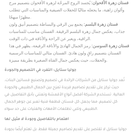
فستان زهرة الأقحوان
:
يُجسد الروح المرحّة لزهرة الأقحوان بتصميم مرح
وألوان زاهية، ما يجعله مثاليًا للحفلات الصيفية والمناسبات التي تتطلب
مظهرًا مبهجًا.
فستان زهرة البلسم
:
يجمع بين الرقي والبساطة بتصميم أنيق ولون
جذاب، يعكس جمال زهرة البلسم الرقيقة. الفستان مناسب للمناسبات
الراقية، ويعبر عن الراحة والأناقة في ذات الوقت.
فستان زهرة السوسن
:
رمز الجمال الهادئ والأناقة الرفيعة، يظهر في هذا
الفستان بتصميم راقٍ ولون هادئ. الفستان مثالي للمناسبات الرسمية
والحفلات، حيث يعكس جمال الفتاة الصغيرة بطريقة مميزة.
جوليا ستايل: التفرد في التصميم والجودة
تُعد جوليا ستايل من الشركات الرائدة في تصميم وتصنيع فساتين البنات،
حيث تركز على تقديم تصاميم فريدة تمزج بين الجمال الطبيعي والجودة
العالية. تستخدم الشركة أفضل أنواع الأقمشة وتعتني بأدق التفاصيل في
كل تصميم، مما يجعل كل فستان قطعة فنية تعبر عن جوهر الجمال
الطبيعي وتلبي تطلعات الأمهات والفتيات على حد سواء.
اهتمام بالتفاصيل وجودة لا مثيل لها
جوليا ستايل لا تقتصر على تقديم تصاميم جميلة فقط، بل تهتم أيضًا بجودة