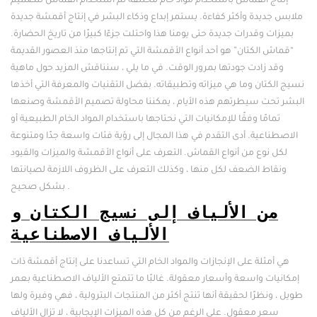
إنتاج القماش باستخدام مواد خام مختلفة ثم استخدام القماش لتصميم
ملابس جديدة وأكثر كفاءة. يستمر إبداع وذكاء البشر في إنتاج أقمشة جديدة
بميزات وقدرات جديدة حتى يومنا هذا واحتلت جزءًا كبيرًا من تاريخ الحضارة.
“قماش الكتان” هو أحد أنواع الأقمشة التي تم إنتاجها منذ العصور القديمة
وقد زادت جودتها بمرور الوقت. في ما يلي ، سنناقش المزيد حول ماهية
نسيج الكتان وما هي ميزاته وتطبيقاته. بفضل التقنيات والمعرفة التي أخذها
البشر تحت سيطرتهم هذه الأيام ، يمكننا محاولة تصميم الأقمشة وصنعها
تمامًا وفقًا للإمكانيات التي نحتاجها باستخدام المواد الخام الطبيعية أو
الاصطناعية. أدى التقدم في هذا المجال إلى رؤية فئات واسعة جدًا ومتنوعة
لكل نوع من أنواع القماش. التعرف على أنواع الأقمشة والميزات والقيود
ونقاط الضعف لكل منها ، وكذلك التعرف على الظروف اللازمة لصيانتها
بشكل صحيح .
من الألياف إلى نسيج الكتان و
الألياف الاصطناعية
هي أمثلة على الإنجازات والمواد الخام التي تساعدنا على إنتاج أقمشة ذات
إمكانيات واسعة وأسعار معقولة. غالبًا ما تتمتع الألياف الاصطناعية بعمر
طويل ، ونظرًا لحقيقة أنها تنتج أكثر من المنتجات البترولية ، فهي وفيرة ولها
سعر معقول. على الرغم من كل هذه الميزات الإيجابية ، لا تزال الألياف