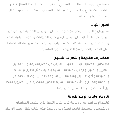
كبيرة في المواد والأساليب والمعاني الاجتماعية. يتناول هذا المقال تطور
الثياب، حيث يتتبع رحلتها من أقدم الثياب المصنوعة من جلود الحيوانات إلى
صناعة الأزياء الحديثة.
أصول الثياب
تعتبر تاريخ الثياب لا يتجزأ عن حاجة الإنسان الأولى إلى الحماية من العوامل
البيئية. حينما بدأ الإنسان البدائي، ارتدى جلود الحيوانات والمواد النباتية للدفء
والحفاظ على الحشمة. كانت هذه الثياب البدائية تستخدم ببساطة للحفاظ
على الدفء والحماية من الظروف الجوية القاسية.
الحضارات القديمة وابتكارات النسيج
مع تطور الحضارات زادت تعقيدات الثياب في مصر القديمة وبلاد ما بين
النهرين والصين و ازدهرت صناعة النسيج بتقنيات مثل الغزل والنسج
والصباغة و أدى ذلك إلى إنتاج ملابس متنوعة تعكس الوضع الاجتماعي
والمهنة والمناخ و بدأت صناعة النسيج لا تكون مقتصرة على الضرورة فقط
بل أصبحت وسيلة للتعبير الفني أيضًا.
الرومان وثياب الإمبراطورية
يُرتبط الإمبراطورية الرومانية غالبًا بثوب التوغا الذي اعتمده المواطنون
وبالقميص البسيط. قامت قصة ولون وجودة هذه الثياب بنقل وضع الارتداء.