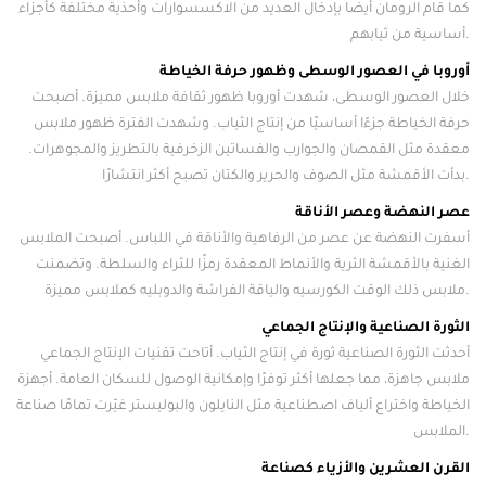
كما قام الرومان أيضًا بإدخال العديد من الاكسسوارات وأحذية مختلفة كأجزاء
أساسية من ثيابهم.
أوروبا في العصور الوسطى وظهور حرفة الخياطة
خلال العصور الوسطى، شهدت أوروبا ظهور ثقافة ملابس مميزة. أصبحت
حرفة الخياطة جزءًا أساسيًا من إنتاج الثياب. وشهدت الفترة ظهور ملابس
معقدة مثل القمصان والجوارب والفساتين الزخرفية بالتطريز والمجوهرات.
بدأت الأقمشة مثل الصوف والحرير والكتان تصبح أكثر انتشارًا.
عصر النهضة وعصر الأناقة
أسفرت النهضة عن عصر من الرفاهية والأناقة في اللباس. أصبحت الملابس
الغنية بالأقمشة الثرية والأنماط المعقدة رمزًا للثراء والسلطة. وتضمنت
ملابس ذلك الوقت الكورسيه والياقة الفراشة والدوبليه كملابس مميزة.
الثورة الصناعية والإنتاج الجماعي
أحدثت الثورة الصناعية ثورة في إنتاج الثياب. أتاحت تقنيات الإنتاج الجماعي
ملابس جاهزة، مما جعلها أكثر توفرًا وإمكانية الوصول للسكان العامة. أجهزة
الخياطة واختراع ألياف اصطناعية مثل النايلون والبوليستر غيّرت تمامًا صناعة
الملابس.
القرن العشرين والأزياء كصناعة