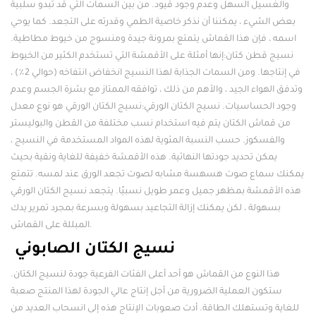
والغسيل السهل وعدم وجود قيود. من بين السمات التي قد تبدو سلبية
بعض الشيء ، يمكننا أن نذكر خاصية الطمي وقدرته على التجعد. كما يوحي
اسمه ، فإن هذا القماش يتمتع بمرونة جيدة ومنسوج من خيوط مطاطية.
نسيج قطن كتان:إنها أمثلة على الأقمشة التي تستخدم الكثير من الخيوط
في إنتاجها. ومن السمات الجذابة لهذا النسيج انخفاض انتفاخه (حوالي 2٪) ،
وتدفق الهواء الجيد ، والأهم من ذلك ، توافقه الممتاز مع بشرة الجسم وعدم
وجود الحساسيات. نسيج الكتان الورقي:نسيج الكتان الورقي هو نوع معدل
من قماش الكتان يتم فيه استخدام نسب مختلفة من القطن والبوليستر
والفسكوز. حسب النسبة المئوية لهذه المواد المستخدمة في النسيج ،
يمكن تحديد جودتها النهائية. هذه الأقمشة خفيفة للغاية ونقية بحيث
يمكنك سماع صوت هسهسة مشابه لصوت تجعد الورق عند لمسه. تتمتع
هذه الأقمشة بمظهر جميل وعمر طويل نسبيًا. يتجعد نسيج الكتان الورقي
بسهولة ، لكن يمكنك إزالة التجاعيد بسهولة وبسرعة بمجرد تمرير يدك
المبللة على القماش.
نسيج الكتان الصابوني
هذا النوع من القماش هو أحد أعلى الفئات الفرعية جودة لنسيج الكتان.
ستكون العملية الضرورية من أجل إنتاج عالي الجودة لهذا المنتج صعبة
للغاية وتستهلك الطاقة. أدت صعوبات الإنتاج هذه إلى انسحاب العديد من