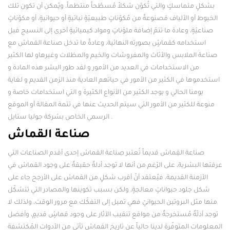
بشكلٍ متماسكٍ والتي تُكوّن شكلاً مُسطّحاً منتظماً، ويُمكن أن تكون تلك
الخيوط أو الألياف مَصنوعةً من مُكوّناتٍ طبيعيّةٍ نباتيةٍ أو حيوانيةٍ، أو مكوّناتٍ
صناعيّةٍ، وعادة ما تتمّ إضافة ملوّناتٍ ومواد كيميائيةٍ أخرى إلى النسيج قبل
استخدامه كقماشٍ بصورته النهائية، وعادةً ما تدخل صناعة القماش مع
صناعة الملابس والأثاث والمفروشات والخيم والمظلات وغيرهاو لها الكثير
من الاستخدامات في العديد من الأمور و لقد طور البشر هذه المادة و
استخدموها في الكثير من الأمور في حياتهم العادية منذ الزمن القديم و لغاية
يومنا الحالي و يوجد الكثير من الأنواع الكثيرة و التي استخدامات خاصة و
منوعة للكثير من الأمور التي سيتم الحديث عنها في تتمة المقالة أو الموقع
الرسمي الخاص بشركة جوليا ستايل .
صناعة القماش
صناعة القِماش قديماً تُعتبر صِناعة القماش إحدى أقدم الصناعات التي
عرفتها البشرية، على الرّغم من أنها لا توجد أدلةٌ حقيقةٌ على وجود القماش في
الأزمنة القديمة، فيُعتقد أنّ أقرب شكلٍ من القماش على الأرجح جاء على
شكل جلود حيواناتٍ معالجةٍ، ولكن بسبب تكوينها والمصادر التي تتشكّل
منها مثل البروتين الحيوانيّ فهي تميل إلى التفكّك مع مرور الوقت، ولذلك لا
توجد أدلّةٌ مُستخرجةٌ من مواقع تنقيب الآثار على وجود قماشٍ قديمٍ، وأفضل
المعلومات المتوفّرة لدينا حالياً عن تاريخ القماش تأتي من الأدوات المُكتشفة