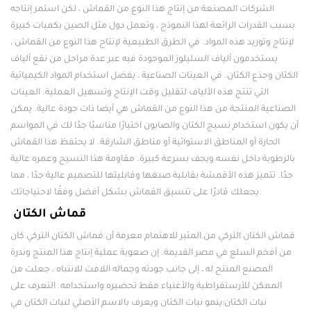
الشركات المصنعة من إنتاج هذا النوع من القماش ، لكن استمر إنتاجه
بسبب القدرات الرائعة لهذا النموذج ، وتعمل دول مثل الصين بكميات كبيرة
لإنتاج وتوريد هذه المواد. في الطرق الطبيعية لإنتاج هذا النوع من القماش ،
يستخدمون ألياف السليلوز الموجودة فيه عبر عدة مراحل من نقع ألياف
الكتان وجذع الكتان. في العينات الصناعية ، يفضل استخدام المواد الكيميائية
التي تنتج هذه الألياف لتقليل وقت الإنتاج وتسهيل العملية. العينات
الصناعية المنتجة من هذا النوع من القماش هي أيضا ذات جودة عالية. يمكن
أن يكون استخدام نسيج الكتان والصابون اختيارًا مناسبًا جدًا لك في المواسم
الحارة أو المناطق الاستوائية أو مناطق الشارقة. لا يحتفظ هذا القماش
بالرطوبة داخل نفسه ويجف بسرعة كبيرة. مقاومة هذا النسيج وعمره عالية
جدًا. تتميز هذه الأقمشة بقابلية صبغها وقابليتها للتصميم عالية جدًا ، مما
يجعلك قادرًا على تنسيق القماش بشكل أفضل وفقًا لاحتياجاتك.
قماش الكتان
قماش الكتان التركي من المثير للاهتمام معرفة أن قماش الكتان التركي كان
من أفخم السلع في مصر القديمة. إن صعوبة عملية إنتاج هذا المنتج وندرة
المصنع المنتج له ، إلى جانب جودته وجماله اللافت للانتباه ، جعلت من
الممكن للأرستقراطية والأغنياء فقط تحضيره واستخدامه. التعرف على
نبات الكتان:ينمو نبات الكتان ويعرف بالاسم الأصلي لنبات الكتان في