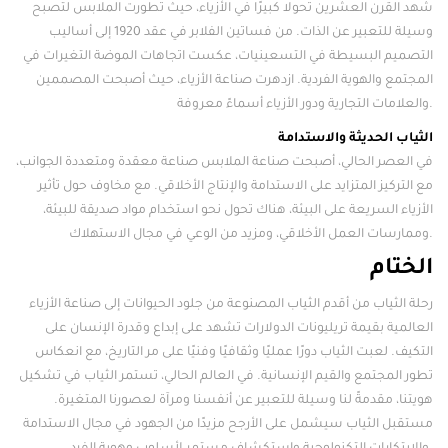
شهد القرن العشرين تحولا كبيرًا في الأزياء، حيث تطورت الملابس لتصبح
وسيلة للتعبير عن الذات. من فساتين الفلابر في عقد 1920 إلى أساليب
التصميم البسيطة في التسعينيات، عكست اتجاهات الموضة التغيرات في
المجتمع والهوية الفردية. ازدهرت صناعة الأزياء، حيث أصبحت المصممين
والعلامات التجارية ودور الأزياء أسماءً معروفة.
الثياب الحديثة والاستدامة
في العصر الحالي، أصبحت صناعة الملابس صناعة معقدة ومتعددة الجوانب،
مع التركيز المتزايد على الاستدامة والإنتاج الأخلاقي. مع مخاوف حول تأثير
الأزياء السريعة على البيئة، هناك تحول نحو استخدام مواد صديقة للبيئة،
وممارسات العمل الأخلاقي، ومزيد من الوعي في مجال الاستهلاك.
الختام
رحلة الثياب من أقدم الثياب المصنوعة من جلود الحيوانات إلى صناعة الأزياء
العالمية بقيمة تريليونات الدولارات تشهد على إبداع وقدرة الإنسان على
التكيف. لعبت الثياب دورًا عمليًا وثقافيًا وفنيًا على مر التاريخ، مع انعكاس
تطور المجتمع والقيم الإنسانية. في العالم الحالي، تستمر الثياب في تشكيل
هويتنا، مقدمةً لنا وسيلة للتعبير عن أنفسنا ومرآة لعصورنا المتغيرة.
مستقبل الثياب سيشمل على الأرجح مزيدًا من الجهود في مجال الاستدامة